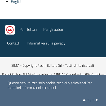
English
Per i lettori
Per gli autori
Contatti
Informativa sulla privacy
SILTA - Copyright Pacini Editore Srl - Tutti i diritti riservati
Pacini Editore Srl, Via Gherardesca, 1 56121 Ospedaletto (Pisa), Italia -
Capitale Sociale 516.000 euro iv
Questo sito utilizza solo cookie tecnici o eqivalenti.
Per
maggiori informazioni
clicca qui
.
E-mail:
info@pacinieditore.it
| Sito web:
www.pacinieditore.it
| ISSN
0390-6809 (versione cartacea) | ISSN 2499-7471 (versione digitale)
I CO
ACCETTO