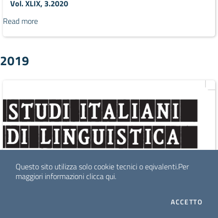
Vol. XLIX, 3.2020
Read more
2019
Questo sito utilizza solo cookie tecnici o eqivalenti.
Per
maggiori informazioni
clicca qui
.
I CO
ACCETTO