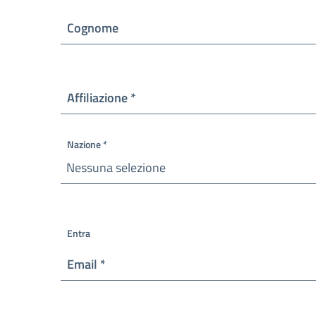
Cognome
Obbligatorio
Affiliazione
*
Nazione
*
Nessuna selezione
Obbligatorio
Entra
Obbligatorio
Email
*