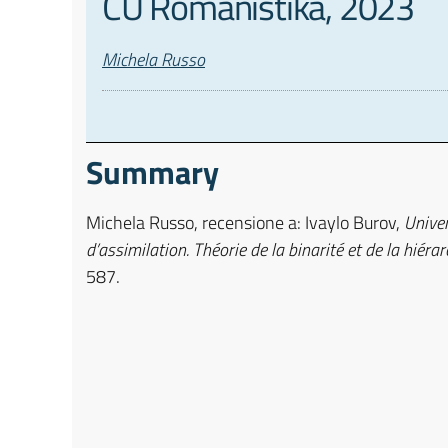
CU Romanistika, 2023
Autori
Michela Russo
Summary
Michela Russo, recensione a: Ivaylo Burov,
Unive
d’assimilation. Théorie de la binarité et de la hiérar
587.