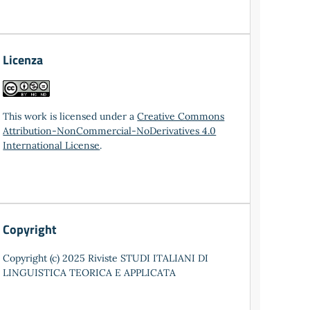
Licenza
This work is licensed under a
Creative Commons
Attribution-NonCommercial-NoDerivatives 4.0
International License
.
Copyright
Copyright (c) 2025 Riviste STUDI ITALIANI DI
LINGUISTICA TEORICA E APPLICATA