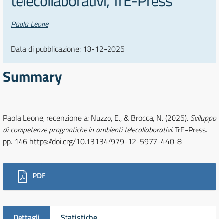
telecollaborativi, TrE-Press
Autori
Paola Leone
Data di pubblicazione:
18-12-2025
Summary
Paola Leone, recenzione a: Nuzzo, E., & Brocca, N. (2025).
Sviluppo
di competenze pragmatiche in ambienti telecollaborativi
. TrE-Press.
pp. 146 https://doi.org/10.13134/979-12-5977-440-8
Downloads
PDF
Dettagli
Statistiche