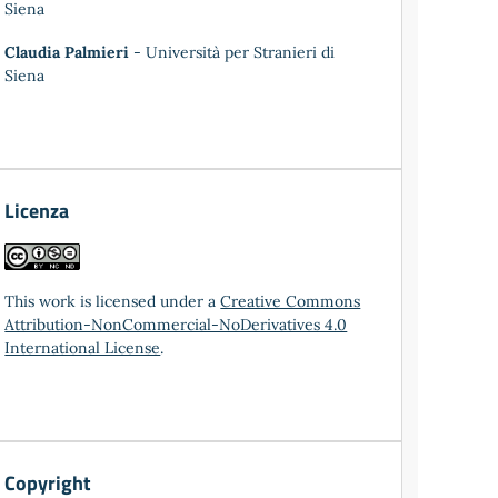
Siena
Claudia Palmieri
- Università per Stranieri di
Siena
Licenza
This work is licensed under a
Creative Commons
Attribution-NonCommercial-NoDerivatives 4.0
International License
.
Copyright