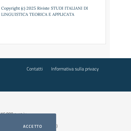
Copyright (c) 2025 Riviste STUDI ITALIANI DI
LINGUISTICA TEORICA E APPLICATA
Contatti
Informativa sulla privacy
 516.000 euro iv
SN 2499-7471 (versione digitale)
I COOCKIE
ACCETTO