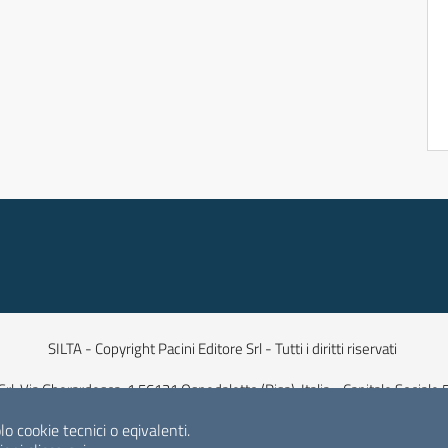
SILTA - Copyright Pacini Editore Srl - Tutti i diritti riservati
Srl, Via Gherardesca, 1 56121 Ospedaletto (Pisa), Italia - Capitale Sociale
lo cookie tecnici o eqivalenti.
Sito web:
www.pacinieditore.it
| ISSN 0390-6809 (versione cartacea) | IS