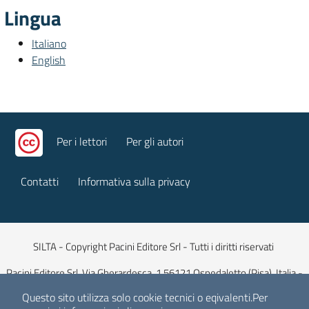
Lingua
Italiano
English
Per i lettori
Per gli autori
Contatti
Informativa sulla privacy
SILTA - Copyright Pacini Editore Srl - Tutti i diritti riservati
Pacini Editore Srl, Via Gherardesca, 1 56121 Ospedaletto (Pisa), Italia -
Capitale Sociale 516.000 euro iv
Questo sito utilizza solo cookie tecnici o eqivalenti.
Per