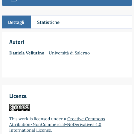
Dettagli
Statistiche
Autori
Daniela Vellutino
- Università di Salerno
Licenza
This work is licensed under a
Creative Commons
Attribution-NonCommercial-NoDerivatives 4.0
International License
.